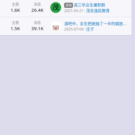
主题
消息
高三毕业生兼职群
其他
茂
1.6K
26.4K
2021-05-21
茂名逸臣教育
主题
消息
酒吧中，女生把她抽了一半的烟放到你嘴边让你吸一口，代表什么意
1.5K
39.1K
2025-07-04
庄子