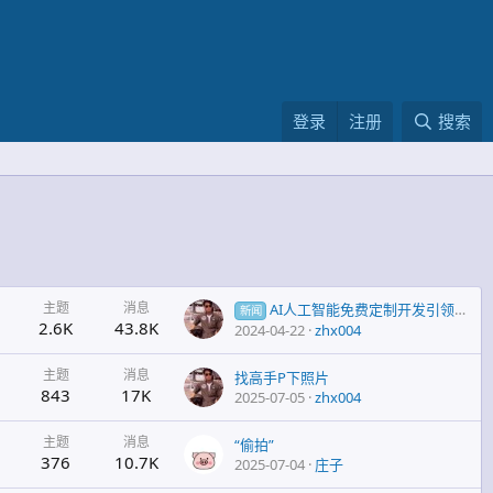
登录
注册
搜索
主题
消息
AI人工智能免费定制开发引领科技新潮流
新闻
2.6K
43.8K
2024-04-22
zhx004
主题
消息
找高手P下照片
843
17K
2025-07-05
zhx004
主题
消息
“偷拍”
376
10.7K
2025-07-04
庄子