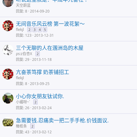
天空蔚蓝
回复
8
2014-09-20
无间音乐风云榜 第一波花絮～
flekjl
2
3
4
5
回复
123
2013-12-31
三个无聊的人在涠洲岛的木屋
ρs:z旮杏X
2
回复
29
2013-11-18
亢奋茶笃撑 奶茶铺招工
flekjl
回复
8
2013-09-25
小心你女朋友钛试你.
小媚呀~`
2
回复
26
2013-02-24
急需要钱.忍痛卖一把二手手枪.价钱面议.
橄榄条
2
回复
43
2013-02-12