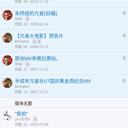
回复
39
2010-11-16
未终结的亢奋[旧编]
flekjl
2
回复
28
2008-03-14
【亢奋大电影】预告片
kennylee
2
3
回复
68
2008-03-10
原创MV参赛拉票帖。
flekjl
2
回复
27
2007-12-25
半成年亢奋社07国庆黄金周纪念MV
kennylee
回复
10
2007-12-21
版块主题
“偷拍”
ρs:z旮杏X
2
回复
25
2025-07-04