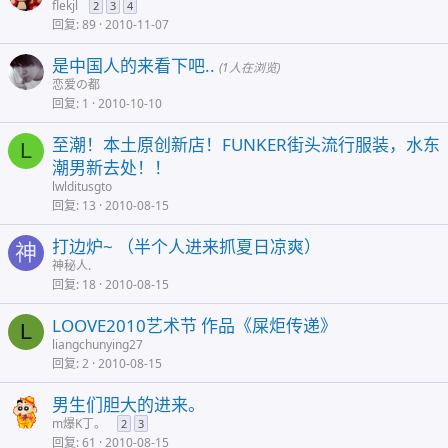
flekjl
2
3
4
回复
89
2010-11-07
是中国人的来看下吧..
(1人在浏览)
恋爱の都
回复
1
2010-10-10
至潮！本土原创新店！FUNKER街头流行服装，水东
L
潮男新去处！！
lwlditusgto
回复
13
2010-08-15
打边炉~ （半个人进来抓夏日凉爽）
神
神秘人.
回复
18
2010-08-15
LOOVE2010艺术节 作品《屎炬传递》
L
liangchunying27
回复
2
2010-08-15
男生们胆大的进来。
m爆K丁。
2
3
回复
61
2010-08-15