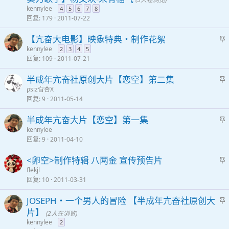
kennylee
4
5
6
7
8
回复
179
2011-07-22
【亢奋大电影】映象特典・制作花絮
kennylee
2
3
4
5
回复
109
2011-07-21
半成年亢奋社原创大片【恋空】第二集
ρs:z旮杏X
回复
9
2011-05-14
半成年亢奋大片【恋空】第一集
kennylee
回复
9
2011-04-10
<卵空>制作特辑 八两金 宣传预告片
flekjl
回复
10
2011-03-31
JOSEPH・一个男人的冒险 【半成年亢奋社原创大
片】
(2人在浏览)
kennylee
2