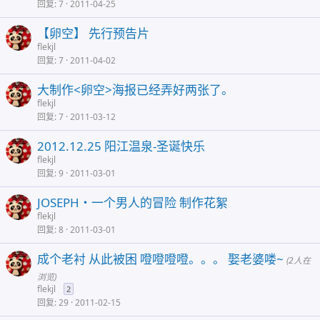
回复
7
2011-04-25
【卵空】 先行预告片
flekjl
回复
7
2011-04-02
大制作<卵空>海报已经弄好两张了。
flekjl
回复
7
2011-03-12
2012.12.25 阳江温泉-圣诞快乐
flekjl
回复
9
2011-03-01
JOSEPH・一个男人的冒险 制作花絮
flekjl
回复
8
2011-03-01
成个老衬 从此被困 噔噔噔噔。。。 娶老婆喽~
(2人在
浏览)
flekjl
2
回复
29
2011-02-15