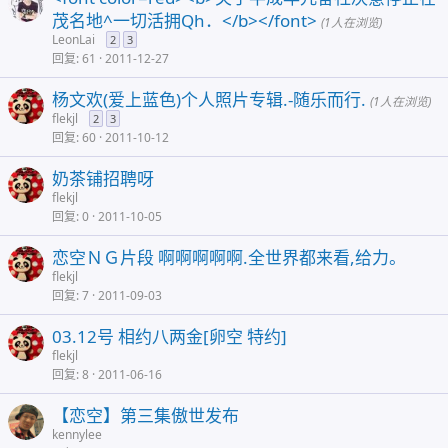
茂名地^一切活拥Qh．</b></font>
(1人在浏览)
LeonLai
2
3
回复
61
2011-12-27
杨文欢(爱上蓝色)个人照片专辑.-随乐而行.
(1人在浏览)
flekjl
2
3
回复
60
2011-10-12
奶茶铺招聘呀
flekjl
回复
0
2011-10-05
恋空ＮＧ片段 啊啊啊啊啊.全世界都来看,给力。
flekjl
回复
7
2011-09-03
03.12号 相约八两金[卵空 特约]
flekjl
回复
8
2011-06-16
【恋空】第三集傲世发布
kennylee