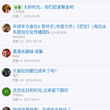
大好时光，你们赶紧聚会吧
分享
二马先生
回复
1
2020-05-05
半成年亢奋社X 苍井空|年度力作|《恋空》|电白水
东原创文化传播团队
(3人在浏览)
kennylee
回复
22
2017-05-19
香港长腿妹 续集
flekjl
回复
4
2016-04-02
亢奋社的都已成年了吗？
蛙子
回复
24
2016-04-02
还念往日的时光,过来留下脚印
P
POIJKLL
回复
0
2015-09-21
听说这里就是：半成年亢奋社 ？