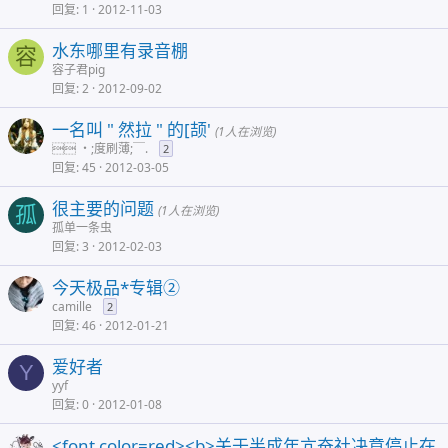
回复
1
2012-11-03
水东哪里有录音棚
容
容子君pig
回复
2
2012-09-02
一名叫 " 然拉 " 的[颉'
(1人在浏览)
 ・;度刷薄;￣.
2
回复
45
2012-03-05
很主要的问题
孤
(1人在浏览)
孤单一条虫
回复
3
2012-02-03
今天极品*专辑②
camille
2
回复
46
2012-01-21
爱好者
Y
yyf
回复
0
2012-01-08
<font color=red><b>关于半成年亢奋社决意停止在