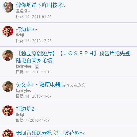
俾你地睇下咩叫技术。
猩猩狗￠
回复
10
2011-01-23
打边炉3~
flekjl
回复
13
2010-12-28
【独立原创短片】【ＪＯＳＥＰＨ】预告片抢先登
陆电白同乡论坛
kennylee
2
回复
30
2010-11-18
头文字F・藤原电器店
(1人在浏览)
kennylee
回复
14
2010-11-07
打边炉2~
flekjl
回复
7
2010-11-07
无间音乐风云榜 第三波花絮～