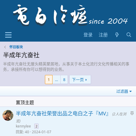
登录
注册
怀旧板块
半成年亢奋社
半成年亢奋社无厘头精英聚居地，从事关于本土化流行文化传播相关的事
务，承接所有你可以想得到的业务。
1
…
8
下一页
过滤器
置顶主题
半成年亢奋社荣誉出品之电白之子『MV』
(2人在浏
览)
kennylee
2
回复
40
2024-01-07