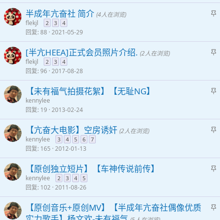
半成年亢奋社 简介
(4人在浏览)
flekjl
2
3
4
回复
88
2021-05-29
[半亢HEEA]正式会员照片介绍.
(2人在浏览)
flekjl
2
3
4
回复
96
2017-08-28
【未有福气拍摄花絮】【无耻NG】
kennylee
回复
19
2013-02-24
【亢奋大电影】空房诱奸
(2人在浏览)
kennylee
3
4
5
6
7
回复
165
2012-01-13
【原创独立短片】【车神传说前传】
kennylee
2
3
4
5
回复
102
2011-08-26
【原创音乐+原创MV】【半成年亢奋社偶像优质
实力歌手】杨文欢-未有福气
(5人在浏览)