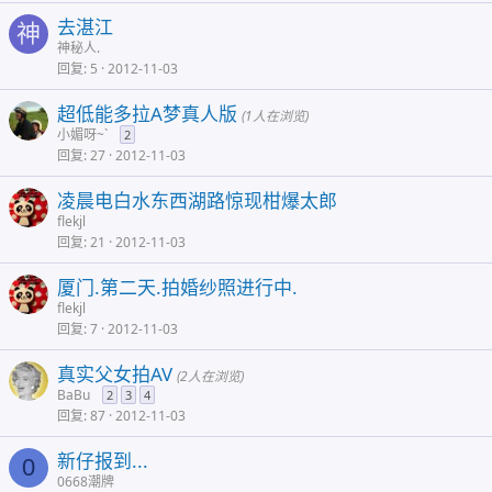
去湛江
神
神秘人.
回复
5
2012-11-03
超低能多拉A梦真人版
(1人在浏览)
小媚呀~`
2
回复
27
2012-11-03
凌晨电白水东西湖路惊现柑爆太郎
flekjl
回复
21
2012-11-03
厦门.第二天.拍婚纱照进行中.
flekjl
回复
7
2012-11-03
真实父女拍AV
(2人在浏览)
BaBu
2
3
4
回复
87
2012-11-03
新仔报到...
0
0668潮牌