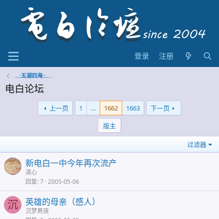
登录
注册
...:五湖四海::... .
电白论坛
上一页
1
…
1662
1663
下一页
版主
过滤器
新电白一中今年再次流产
清心
回复
7
2005-05-06
英雄的母亲（感人）
沉
沉梦男孩