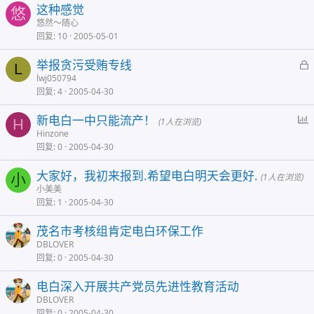
这种感觉
悠
悠然～随心
回复
10
2005-05-01
举报贪污受贿专线
L
lwj050794
回复
4
2005-04-30
新电白一中只能流产！
H
(1人在浏览)
Hinzone
回复
0
2005-04-30
大家好，我初来报到.希望电白明天会更好.
小
(1人在浏览)
小美美
回复
1
2005-04-30
茂名市考核组肯定电白环保工作
DBLOVER
回复
0
2005-04-30
电白深入开展共产党员先进性教育活动
DBLOVER
回复
0
2005-04-30