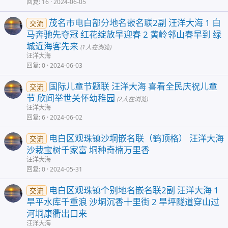
回复
16
2024-06-05
茂名市电白部分地名嵌名联2副 汪洋大海 1 白
交流
马奔驰先夺冠 红花绽放早迎春 2 黄岭邻山春早到 绿
城近海客先来
(1人在浏览)
汪洋大海
回复
0
2024-06-03
国际儿童节题联 汪洋大海 喜看全民庆祝儿童
交流
节 欣闻举世关怀幼稚园
(2人在浏览)
汪洋大海
回复
6
2024-06-02
电白区观珠镇沙垌嵌名联（鹤顶格） 汪洋大海
交流
沙栽宝树千家富 垌种奇楠万里香
汪洋大海
回复
0
2024-05-31
电白区观珠镇个别地名嵌名联2副 汪洋大海 1
交流
旱平水库千重浪 沙垌沉香十里街 2 旱坪隧道穿山过
河垌康衢出口来
汪洋大海