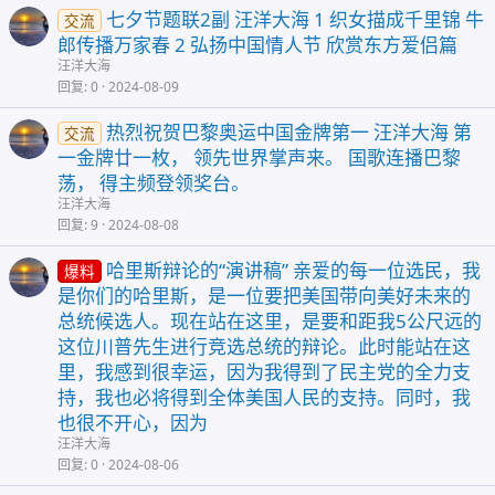
七夕节题联2副 汪洋大海 1 织女描成千里锦 牛
交流
郎传播万家春 2 弘扬中国情人节 欣赏东方爱侣篇
汪洋大海
回复
0
2024-08-09
热烈祝贺巴黎奥运中国金牌第一 汪洋大海 第
交流
一金牌廿一枚， 领先世界掌声来。 国歌连播巴黎
荡， 得主频登领奖台。
汪洋大海
回复
9
2024-08-08
哈里斯辩论的“演讲稿” 亲爱的每一位选民，我
爆料
是你们的哈里斯，是一位要把美国带向美好未来的
总统候选人。现在站在这里，是要和距我5公尺远的
这位川普先生进行竞选总统的辩论。此时能站在这
里，我感到很幸运，因为我得到了民主党的全力支
持，我也必将得到全体美国人民的支持。同时，我
也很不开心，因为
汪洋大海
回复
0
2024-08-06