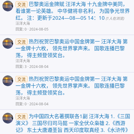
巴黎奥运金牌赋 汪洋大海 十九金牌中美同，
交流
看谁第一论英雄。 中华健将非名利， 为国争光世界
红。 注：更新于2024—08—05 14：10
(1人在浏览)
汪洋大海
回复
0
2024-08-05
热烈祝贺巴黎奥运中国金牌第一 汪洋大海 第
交流
一金牌十六枚， 领先世界掌声来。 国歌连播巴黎
荡， 得主频登领奖台。
汪洋大海
回复
3
2024-08-04
热烈祝贺巴黎奥运中国金牌第一 汪洋大海 第
交流
一金牌十六枚， 领先世界掌声来。 国歌连播巴黎
荡， 得主频登领奖台。
汪洋大海
回复
0
2024-08-04
为中国四大名著撰联各1副 汪洋大海 1.《三国
交流
演义》 三国尽归司马懿 一家全伏众枭雄 2.《西游
记》 东土大唐遵圣旨 西天印度取真经 3.《水浒传》