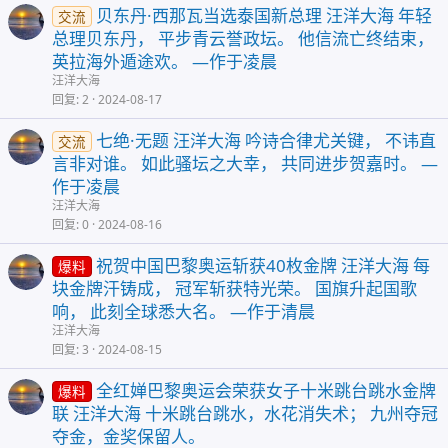
贝东丹·西那瓦当选泰国新总理 汪洋大海 年轻
交流
总理贝东丹， 平步青云誉政坛。 他信流亡终结束，
英拉海外遁途欢。 —作于凌晨
汪洋大海
回复
2
2024-08-17
七绝·无题 汪洋大海 吟诗合律尤关键， 不讳直
交流
言非对谁。 如此骚坛之大幸， 共同进步贺嘉时。 —
作于凌晨
汪洋大海
回复
0
2024-08-16
祝贺中国巴黎奥运斩获40枚金牌 汪洋大海 每
爆料
块金牌汗铸成， 冠军斩获特光荣。 国旗升起国歌
响， 此刻全球悉大名。 —作于清晨
汪洋大海
回复
3
2024-08-15
全红婵巴黎奥运会荣获女子十米跳台跳水金牌
爆料
联 汪洋大海 十米跳台跳水，水花消失术； 九州夺冠
夺金，金奖保留人。