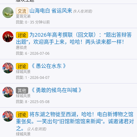
山海电白 省运风来
交流
(9人在浏览)
夏哥兄弟
回复
0
35 分钟以前
为2026年高考撰联（回文联）：“题出答辩答
讨论
出题”，欢迎高手上来，哈哈！两头读来都一样！
唐驳虎
回复
6
2026-07-06
《 愚公在水东 》
讨论
绿城风景
回复
1
2026-04-07
《 勇敢的候鸟在叫喊 》
其他
绿城风景
回复
8
2025-05-08
将东湖之物徙至西湖，哈哈！电白新博物之馆
讨论
重张矣。一笑出句“旧馆新馆馆来新闻”。诚邀诸君对
之。
(2人在浏览)
绿城风景