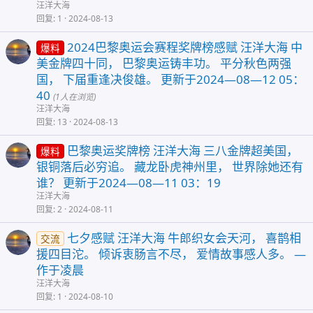
汪洋大海
回复
1
2024-08-13
2024巴黎奥运会赛程奖牌榜感赋 汪洋大海 中
爆料
美金牌四十同， 巴黎奥运铸丰功。 平分秋色两强
国， 下届重逢决俊雄。 更新于2024—08—12 05：
40
(1人在浏览)
汪洋大海
回复
13
2024-08-13
巴黎奥运奖牌榜 汪洋大海 三八金牌超美国，
爆料
银铜落后必穷追。 藏龙卧虎神州里， 世界除她还有
谁？ 更新于2024—08—11 03：19
汪洋大海
回复
2
2024-08-11
七夕感赋 汪洋大海 牛郎织女会天河， 喜鹊相
交流
援四目沱。 倾诉衷肠言不尽， 爱情故事感人多。 —
作于凌晨
汪洋大海
回复
1
2024-08-10