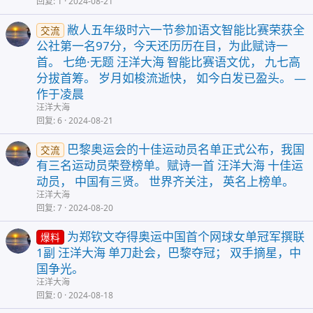
回复
1
2024-08-21
敝人五年级时六一节参加语文智能比赛荣获全
交流
公社第一名97分，今天还历历在目，为此赋诗一
首。 七绝·无题 汪洋大海 智能比赛语文优， 九七高
分拔首筹。 岁月如梭流逝快， 如今白发已盈头。 —
作于凌晨
汪洋大海
回复
6
2024-08-21
巴黎奥运会的十佳运动员名单正式公布，我国
交流
有三名运动员荣登榜单。赋诗一首 汪洋大海 十佳运
动员， 中国有三贤。 世界齐关注， 英名上榜单。
汪洋大海
回复
7
2024-08-20
为郑钦文夺得奥运中国首个网球女单冠军撰联
爆料
1副 汪洋大海 单刀赴会，巴黎夺冠； 双手摘星，中
国争光。
汪洋大海
回复
0
2024-08-18