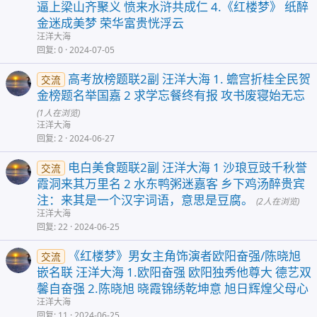
逼上梁山齐聚义 愤来水浒共成仁 4.《红楼梦》 纸醉
金迷成美梦 荣华富贵恍浮云
汪洋大海
回复
0
2024-07-05
高考放榜题联2副 汪洋大海 1. 蟾宫折桂全民贺
交流
金榜题名举国嘉 2 求学忘餐终有报 攻书废寝始无忘
(1人在浏览)
汪洋大海
回复
2
2024-06-27
电白美食题联2副 汪洋大海 1 沙琅豆豉千秋誉
交流
霞洞来其万里名 2 水东鸭粥迷嘉客 乡下鸡汤醉贵宾
注：来其是一个汉字词语，意思是豆腐。
(2人在浏览)
汪洋大海
回复
22
2024-06-25
《红楼梦》男女主角饰演者欧阳奋强/陈晓旭
交流
嵌名联 汪洋大海 1.欧阳奋强 欧阳独秀他尊大 德艺双
馨自奋强 2.陈晓旭 晓霞锦绣乾坤意 旭日辉煌父母心
汪洋大海
回复
11
2024-06-25