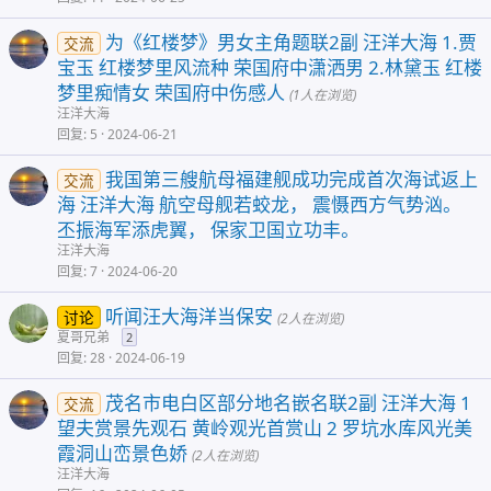
为《红楼梦》男女主角题联2副 汪洋大海 1.贾
交流
宝玉 红楼梦里风流种 荣国府中潇洒男 2.林黛玉 红楼
梦里痴情女 荣国府中伤感人
(1人在浏览)
汪洋大海
回复
5
2024-06-21
我国第三艘航母福建舰成功完成首次海试返上
交流
海 汪洋大海 航空母舰若蛟龙， 震慑西方气势汹。
丕振海军添虎翼， 保家卫国立功丰。
汪洋大海
回复
7
2024-06-20
听闻汪大海洋当保安
讨论
(2人在浏览)
夏哥兄弟
2
回复
28
2024-06-19
茂名市电白区部分地名嵌名联2副 汪洋大海 1
交流
望夫赏景先观石 黄岭观光首赏山 2 罗坑水库风光美
霞洞山峦景色娇
(2人在浏览)
汪洋大海