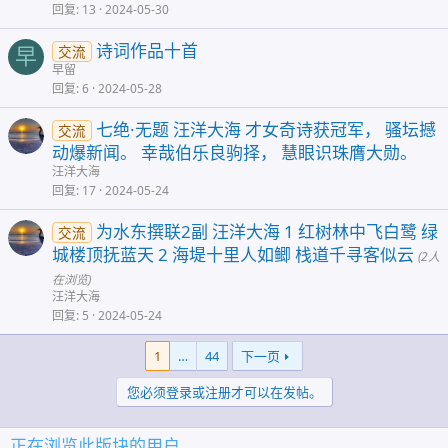
回复
13
2024-05-30
诗词作品十首
交流
早
早留
回复
6
2024-05-28
七绝·无题 汪洋大海 才女奇诗获冠军， 骚坛撼
交流
动爆新闻。 幸哉伯乐良驹择， 慧眼识珠膺大勋。
汪洋大海
回复
17
2024-05-24
为水东撰联2副 汪洋大海 1 红树林中飞白鹭 绿
交流
城楼顶抚蓝天 2 海堤十里人如鲫 栈道千寻客似云
(2人
在浏览)
汪洋大海
回复
5
2024-05-24
1
…
44
下一页
您必须登录或注册才可以在发帖。
正在浏览此版块的用户