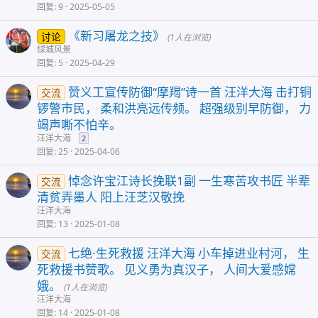
回复
9
2025-05-05
《新习屠龙之技》
讨论
(1人在浏览)
绿城风景
回复
5
2025-04-29
赞义工宣传防御“摩羯”诗一首 汪洋大海 击打铜
交流
锣警市民， 柔和洪亮远传频。 超强级别早防御， 力
竭声嘶不怕辛。
汪洋大海
2
回复
25
2025-04-06
悼念许宝江诗长挽联1副 一生寒苦攻书匠 半辈
交流
清贫弄墨人 阳上汪芝汉敬挽
汪洋大海
回复
13
2025-01-08
七绝·生死救援 汪洋大海 小车掉进业村河， 生
交流
死救援书赞歌。 见义勇为真汉子， 人间大爱感嫦
娥。
(1人在浏览)
汪洋大海
回复
14
2025-01-08