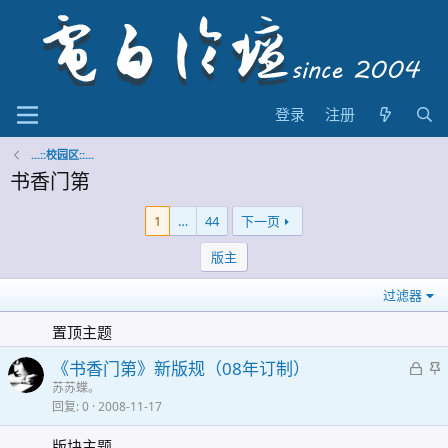
登录
注册
...::校园区::...
书香门第
1
…
44
下一页
版主
过滤器
置顶主题
锁
《书香门第》新版规（08年订制）
定
苏苏蝶。
回复
0
2008-11-17
版块主题