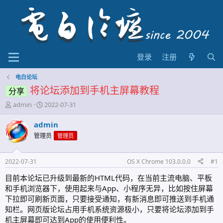
登录
注册
电白论坛
将论坛添加到手机主屏幕教程
分享
主
开
admin
2022-07-31
题
始
发
时
admin
起
间
管理员
管理员
人
2022-07-31
OS X Chrome 103.0.0.0
#1
目前本论坛已升级到最新的HTML代码，在当前主流电脑、平板
和手机浏览器下，使用起来与App、小程序无异，比如按住屏幕
下拉即可刷新页面，只要接受通知，有新消息即可推送到手机通
知栏。网页版论坛占用手机系统资源极小，只要将论坛添加到手
机主屏幕即可达到App的使用便利性。