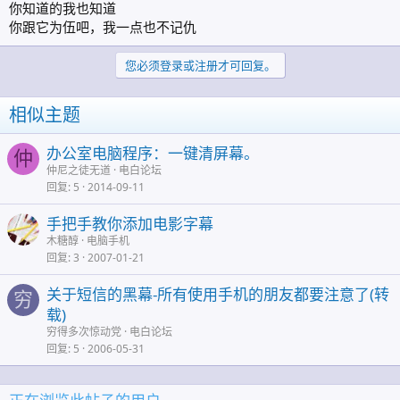
你知道的我也知道
你跟它为伍吧，我一点也不记仇
您必须登录或注册才可回复。
相似主题
办公室电脑程序：一键清屏幕。
仲
仲尼之徒无道
电白论坛
回复
5
2014-09-11
手把手教你添加电影字幕
木糖醇
电脑手机
回复
3
2007-01-21
关于短信的黑幕-所有使用手机的朋友都要注意了(转
穷
载)
穷得多次惊动党
电白论坛
回复
5
2006-05-31