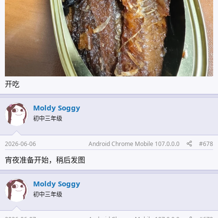
开吃
Moldy Soggy
初中三年级
2026-06-06
Android Chrome Mobile 107.0.0.0
#678
宵夜准备开始，稍后发图
Moldy Soggy
初中三年级