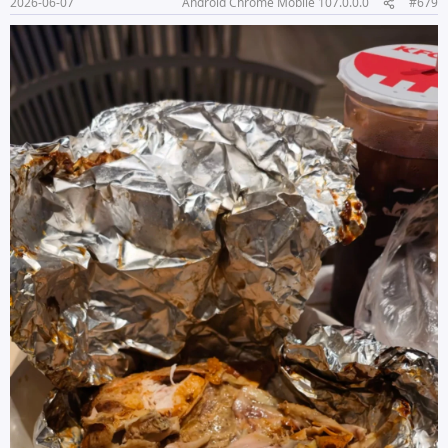
2026-06-07
Android Chrome Mobile 107.0.0.0
#679