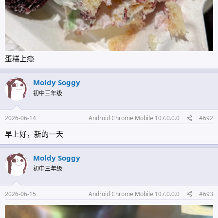
蛋糕上瘾
Moldy Soggy
初中三年级
2026-06-14
Android Chrome Mobile 107.0.0.0
#692
早上好，新的一天
Moldy Soggy
初中三年级
2026-06-15
Android Chrome Mobile 107.0.0.0
#693