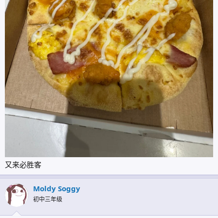
又来必胜客
Moldy Soggy
初中三年级