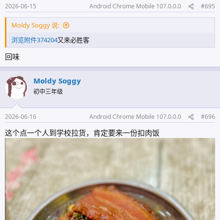
2026-06-15
Android Chrome Mobile 107.0.0.0
#695
Moldy Soggy 说:
浏览附件374204
又来必胜客
回味
Moldy Soggy
初中三年级
2026-06-16
Android Chrome Mobile 107.0.0.0
#696
这个点一个人到学校拉货，肯定要来一份扣肉饭