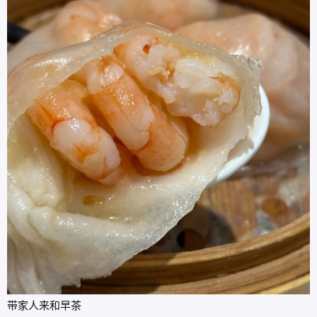
带家人来和早茶