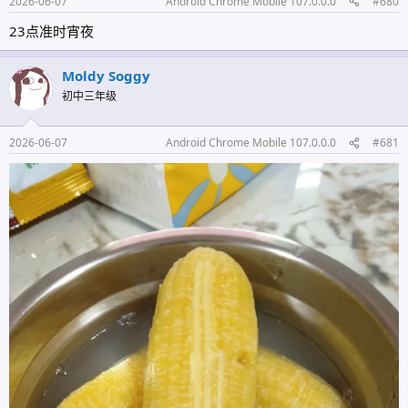
2026-06-07
Android Chrome Mobile 107.0.0.0
#680
23点准时宵夜
Moldy Soggy
初中三年级
2026-06-07
Android Chrome Mobile 107.0.0.0
#681