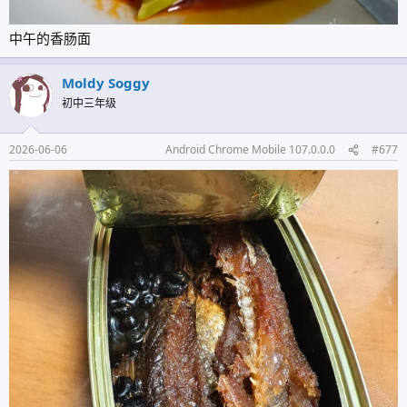
中午的香肠面
Moldy Soggy
初中三年级
2026-06-06
Android Chrome Mobile 107.0.0.0
#677