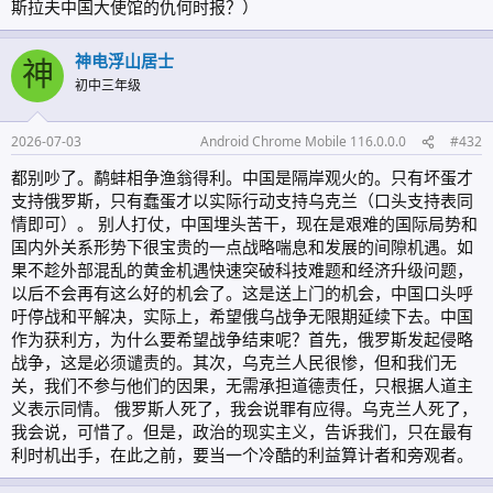
斯拉夫中国大使馆的仇何时报？）
神电浮山居士
神
初中三年级
2026-07-03
Android Chrome Mobile 116.0.0.0
#432
都别吵了。鹬蚌相争渔翁得利。中国是隔岸观火的。只有坏蛋才
支持俄罗斯，只有蠢蛋才以实际行动支持乌克兰（口头支持表同
情即可）。 别人打仗，中国埋头苦干，现在是艰难的国际局势和
国内外关系形势下很宝贵的一点战略喘息和发展的间隙机遇。如
果不趁外部混乱的黄金机遇快速突破科技难题和经济升级问题，
以后不会再有这么好的机会了。这是送上门的机会，中国口头呼
吁停战和平解决，实际上，希望俄乌战争无限期延续下去。中国
作为获利方，为什么要希望战争结束呢？首先，俄罗斯发起侵略
战争，这是必须谴责的。其次，乌克兰人民很惨，但和我们无
关，我们不参与他们的因果，无需承担道德责任，只根据人道主
义表示同情。 俄罗斯人死了，我会说罪有应得。乌克兰人死了，
我会说，可惜了。但是，政治的现实主义，告诉我们，只在最有
利时机出手，在此之前，要当一个冷酷的利益算计者和旁观者。