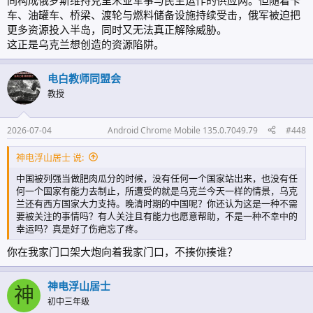
同构成俄罗斯维持克里米亚军事与民生运作的供应网。但随着卡
车、油罐车、桥梁、渡轮与燃料储备设施持续受击，俄军被迫把
更多资源投入半岛，同时又无法真正解除威胁。
这正是乌克兰想创造的资源陷阱。
电白教师同盟会
教授
2026-07-04
Android Chrome Mobile 135.0.7049.79
#448
神电浮山居士 说:
中国被列强当做肥肉瓜分的时候，没有任何一个国家站出来，也没有任
何一个国家有能力去制止，所遭受的就是乌克兰今天一样的情景，乌克
兰还有西方国家大力支持。晚清时期的中国呢？你还认为这是一种不需
要被关注的事情吗？有人关注且有能力也愿意帮助，不是一种不幸中的
幸运吗？真是好了伤疤忘了疼。
你在我家门口架大炮向着我家门口，不揍你揍谁？
神电浮山居士
神
初中三年级