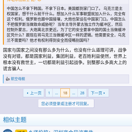
中国怎么不拿下韩国。不拿下日本。美国都到家门口了。 乌克兰是主
权国家，想干什么就干什么。想加入什么军事联盟就加入什么，完全有
这个权利。俄罗斯也跟中国接壤，大炮也架设在中国家门口。中国怎么
不把俄罗斯当做致命威胁呢？ 当年主导外蒙古独立作为缓冲区，然后
控制外蒙古，大炮离北京更近。为了它的安全要拿中国的国土当做缓冲
区凭什么？跟现在将乌克兰当做缓冲区一样的逻辑。他需要安全，乌克
兰不需要吗？他才有权利得到安全而侵略别国吗？
国家与国家之间没有那么多为什么，也没有什么道理可讲，战争
没有对错，都是国家利益，集团利益，老百姓利益使然，世界上
根本没有救世主，一切都是利益引起战争。别整那么多高大上的
谎言骗人。
航空母舰
反
馈
:
上一页
1
…
18
…
28
下一页
您必须登录或注册才可回复。
相似主题