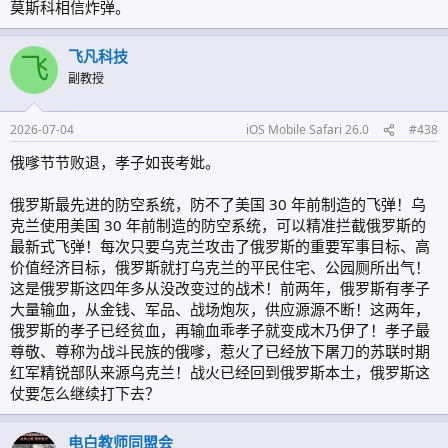
莫斯科相信炸弹。
飞凡科技
飞
副教授
2026-07-04
iOS Mobile Safari 26.0
#438
俄嗲节节败退，孝子如丧考妣。
俄罗斯最先进的防空系统，防不了美国 30 年前制造的飞弹！乌
克兰使用美国 30 年前制造的防空系统，可以精准拦截俄罗斯的
最新式飞弹！每次只要乌克兰攻击了俄罗斯的重要军事目标、高
价值经济目标，俄罗斯就打乌克兰的平民住宅、公园厕所出气！
这是俄罗斯这四年多从没改变过的战术！前两年，俄罗斯有孝子
大量输血，从金钱、军品、战场炮灰，供应源源不断！这两年，
俄罗斯的孝子已经贫血，再输血乖孝子就变成木乃伊了！孝子最
尊敬、尊称为战斗民族的俄嗲，惹火了已经放下屠刀的苏联时期
红军精锐部队来源乌克兰！战火已经回到俄罗斯本土，俄罗斯这
仗要怎么继续打下去？
电白教师同盟会