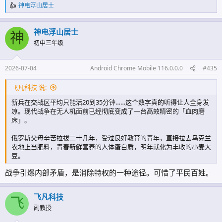
神电浮山居士
反
馈
:
神电浮山居士
神
初中三年级
2026-07-04
Android Chrome Mobile 116.0.0.0
#435
飞凡科技 说:
新兵在交战区平均只能活20到35分钟……这个数字真的听得让人全身发
凉。现代战争在无人机面前已经彻底变成了一台高效精密的「血肉磨
床」。
俄罗斯父母辛苦拉拔二十几年，受过良好教育的青年，直接拉去乌克兰
农地上当肥料，青春新鲜营养的人体蛋白质，明年就化为丰收的小麦大
豆。
战争引爆内部矛盾，是消除特权的一种途径。可惜了平民百姓。
飞凡科技
飞
副教授