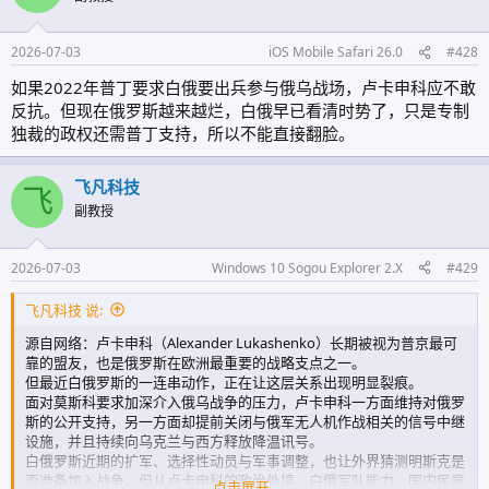
2026-07-03
iOS Mobile Safari 26.0
#428
如果2022年普丁要求白俄要出兵参与俄乌战场，卢卡申科应不敢
反抗。但现在俄罗斯越来越烂，白俄早已看清时势了，只是专制
独裁的政权还需普丁支持，所以不能直接翻脸。
飞凡科技
飞
副教授
2026-07-03
Windows 10 Sogou Explorer 2.X
#429
飞凡科技 说:
源自网络：卢卡申科（Alexander Lukashenko）长期被视为普京最可
靠的盟友，也是俄罗斯在欧洲最重要的战略支点之一。
但最近白俄罗斯的一连串动作，正在让这层关系出现明显裂痕。
面对莫斯科要求加深介入俄乌战争的压力，卢卡申科一方面维持对俄罗
斯的公开支持，另一方面却提前关闭与俄军无人机作战相关的信号中继
设施，并且持续向乌克兰与西方释放降温讯号。
白俄罗斯近期的扩军、选择性动员与军事调整，也让外界猜测明斯克是
否准备加入战争。但从卢卡申科的政治处境、白俄军队能力、国内民意
点击展开...