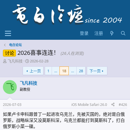
登录
注册
电白论坛
2026喜事连连！
讨论
(26人在浏览)
主
开
飞凡科技
2026-02-28
题
始
上一页
1
…
18
…
28
下一页
发
时
起
间
人
飞凡科技
飞
副教授
2026-07-03
iOS Mobile Safari 26.0
#426
如果卢卡申科跟普丁一起进攻乌克兰，先被灭国的，绝对是白俄
罗斯，战略纵深又没莫斯科深，乌克兰都能打到莫斯科了，打白
俄罗斯小菜一碟。