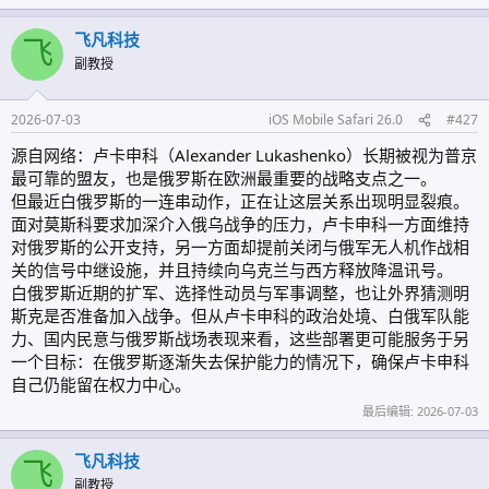
飞凡科技
飞
副教授
2026-07-03
iOS Mobile Safari 26.0
#427
源自网络：卢卡申科（Alexander Lukashenko）长期被视为普京
最可靠的盟友，也是俄罗斯在欧洲最重要的战略支点之一。
但最近白俄罗斯的一连串动作，正在让这层关系出现明显裂痕。
面对莫斯科要求加深介入俄乌战争的压力，卢卡申科一方面维持
对俄罗斯的公开支持，另一方面却提前关闭与俄军无人机作战相
关的信号中继设施，并且持续向乌克兰与西方释放降温讯号。
白俄罗斯近期的扩军、选择性动员与军事调整，也让外界猜测明
斯克是否准备加入战争。但从卢卡申科的政治处境、白俄军队能
力、国内民意与俄罗斯战场表现来看，这些部署更可能服务于另
一个目标：在俄罗斯逐渐失去保护能力的情况下，确保卢卡申科
自己仍能留在权力中心。
最后编辑:
2026-07-03
飞凡科技
飞
副教授