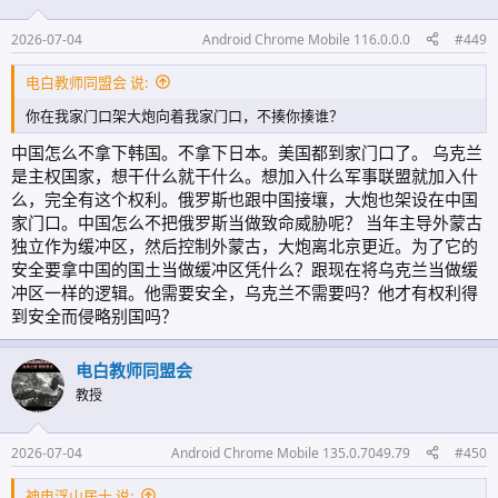
2026-07-04
Android Chrome Mobile 116.0.0.0
#449
电白教师同盟会 说:
你在我家门口架大炮向着我家门口，不揍你揍谁？
中国怎么不拿下韩国。不拿下日本。美国都到家门口了。 乌克兰
是主权国家，想干什么就干什么。想加入什么军事联盟就加入什
么，完全有这个权利。俄罗斯也跟中国接壤，大炮也架设在中国
家门口。中国怎么不把俄罗斯当做致命威胁呢？ 当年主导外蒙古
独立作为缓冲区，然后控制外蒙古，大炮离北京更近。为了它的
安全要拿中国的国土当做缓冲区凭什么？跟现在将乌克兰当做缓
冲区一样的逻辑。他需要安全，乌克兰不需要吗？他才有权利得
到安全而侵略别国吗？
电白教师同盟会
教授
2026-07-04
Android Chrome Mobile 135.0.7049.79
#450
神电浮山居士 说: