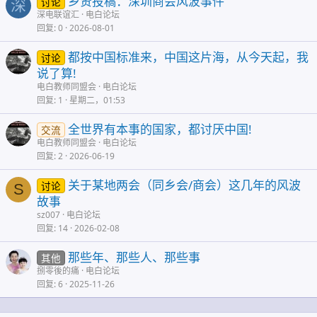
乡贤投稿：深圳商会风波事件
讨论
深
深电联谊汇
电白论坛
回复
0
2026-08-01
都按中国标准来，中国这片海，从今天起，我
讨论
说了算!
电白教师同盟会
电白论坛
回复
1
星期二，01:53
全世界有本事的国家，都讨厌中国!
交流
电白教师同盟会
电白论坛
回复
2
2026-06-19
关于某地两会（同乡会/商会）这几年的风波
讨论
S
故事
sz007
电白论坛
回复
14
2026-02-08
那些年、那些人、那些事
其他
捌零後的痛
电白论坛
回复
6
2025-11-26