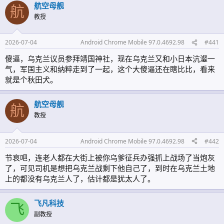
航空母舰
航
教授
2026-07-04
Android Chrome Mobile 97.0.4692.98
#441
傻逼，乌克兰议员参拜靖国神社，现在乌克兰又和小日本沆瀣一
气，军国主义和纳粹走到了一起，这个大傻逼还在瞎比比，看来
就是个秋田犬。
航空母舰
航
教授
2026-07-04
Android Chrome Mobile 97.0.4692.98
#442
节哀吧，连老人都在大街上被你乌爹征兵办强抓上战场了当炮灰
了，可见司机是想把乌克兰战剩下他自己了，到时在乌克兰土地
上的都没有乌克兰人了，估计都是犹太人了。
飞凡科技
飞
副教授