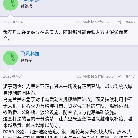
飞
副教授
2026-07-04
iOS Mobile Safari 26.0
#446
俄罗斯现在是站立在悬崖边，随时都可能会跌入万丈深渊而丧
命。
飞凡科技
飞
副教授
2026-07-04
iOS Mobile Safari 26.0
#447
源于网络：克里米亚正在进入一场没有正面登陆、却比传统攻城
更残酷的围困战。
乌克兰并未急于对半岛发动大规模地面进攻，而是持续利用中程
无人机、远程火力与精准打击，锁定俄军补给车队、燃料运输、
铁路桥、公路桥、渡轮设施、防空节点与能源基础设施。
这套打法的目的十分清楚：让克里米亚变得越来越难以补给、越
来越昂贵、越来越难以防守。
R280 公路、北部陆路通道、港口渡轮与克赤海峡大桥，原本共