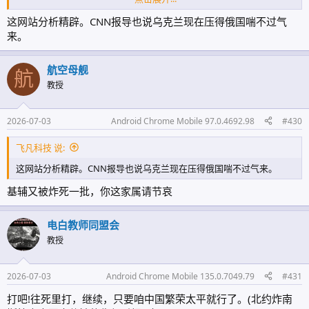
与俄罗斯战场表现来看，这些部署更可能服务于另一个目标：在俄罗斯
逐渐失去保护能力的情况下，确保卢卡申科自己仍能留在权力中心。
这网站分析精辟。CNN报导也说乌克兰现在压得俄国喘不过气
来。
航空母舰
航
教授
2026-07-03
Android Chrome Mobile 97.0.4692.98
#430
飞凡科技 说:
这网站分析精辟。CNN报导也说乌克兰现在压得俄国喘不过气来。
基辅又被炸死一批，你这家属请节哀
电白教师同盟会
教授
2026-07-03
Android Chrome Mobile 135.0.7049.79
#431
打吧!往死里打，继续，只要咱中国繁荣太平就行了。(北约炸南