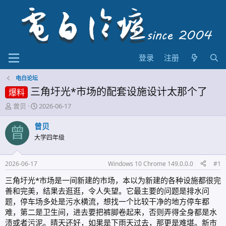
登录
注册
电白论坛
三角圩光*市场的配套设施设计太那个了
爆料
主
开
曾贝
2026-06-17
题
始
发
时
曾贝
曾
起
间
大学四年级
人
2026-06-17
Windows 10 Chrome 149.0.0.0
#1
三角圩光*市场是一间新建的市场，本以为新建的各种设施都很完
善和完美，结果去逛逛，令人失望。它最主要的问题是排水问
题，停车场多处是污水横流，想找一个比较干净的地方停车都
难，第二是卫生间，进去要把裤脚卷起来，否则弄得全身都是水
渍或者污泥。晴天还好，如果是下雨天过去，那更是难堪。新市