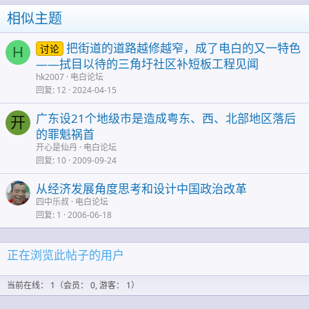
相似主题
把街道的道路越修越窄，成了电白的又一特色
讨论
H
——拭目以待的三角圩社区补短板工程见闻
hk2007
电白论坛
回复
12
2024-04-15
广东设21个地级市是造成粤东、西、北部地区落后
开
的罪魁祸首
开心是仙丹
电白论坛
回复
10
2009-09-24
从经济发展角度思考和设计中国政治改革
四中乐叔
电白论坛
回复
1
2006-06-18
正在浏览此帖子的用户
当前在线： 1（会员： 0, 游客： 1）