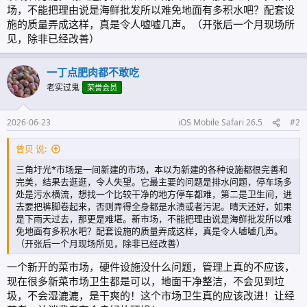
场，不能把理由说是海鲜批发所以难免地面有多积水吧？配套设
施的质量弄成这样，真是令人嘘嘘几声。（开张后一个月现场所
见，除非已经改善）
一丁点肥肉都不敢吃
老实过鬼
荣誉会员
2026-06-23
iOS Mobile Safari 26.5
#2
曾贝 说:
三角圩光*市场是一间新建的市场，本以为新建的各种设施都很完善和
完美，结果去逛逛，令人失望。它最主要的问题是排水问题，停车场多
处是污水横流，想找一个比较干净的地方停车都难，第二是卫生间，进
去要把裤脚卷起来，否则弄得全身都是水渍或者污泥。晴天还好，如果
是下雨天过去，那更是难堪。新市场，不能把理由说是海鲜批发所以难
免地面有多积水吧？配套设施的质量弄成这样，真是令人嘘嘘几声。
（开张后一个月现场所见，除非已经改善）
一个新开的菜市场，硬件设施没什么问题，管理上真的不应该，
现在很多新菜市场卫生都是可以，地面干净整洁，不会见到垃
圾，不会湿漉漉，是干爽的！这个市场卫生真的应该改进！让经