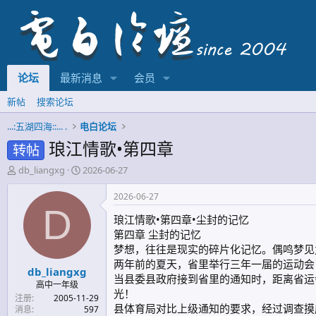
论坛
最新消息
会员
新帖
搜索论坛
...:五湖四海::... .
电白论坛
琅江情歌•第四章
转帖
主
开
db_liangxg
2026-06-27
题
始
发
时
2026-06-27
起
间
D
琅江情歌•第四章•尘封的记忆
人
第四章 尘封的记忆
梦想，往往是现实的碎片化记忆。偶鸣梦见
两年前的夏天，省里举行三年一届的运动会
db_liangxg
当县委县政府接到省里的通知时，距离省运
高中一年级
光！
注册
2005-11-29
县体育局对比上级通知的要求，经过调查摸
消息
597