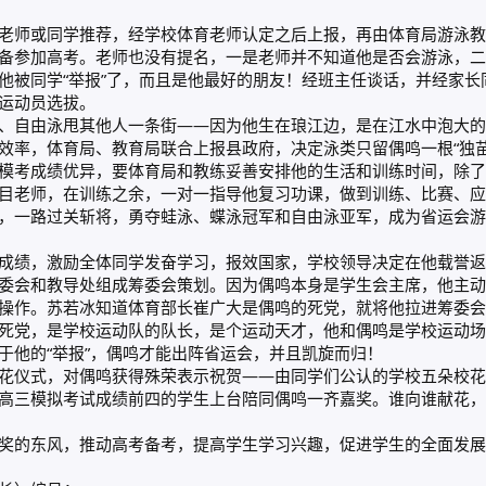
老师或同学推荐，经学校体育老师认定之后上报，再由体育局游泳教
备参加高考。老师也没有提名，一是老师并不知道他是否会游泳，二
他被同学“举报”了，而且是他最好的朋友！经班主任谈话，并经家
运动员选拔。
、自由泳甩其他人一条街——因为他生在琅江边，是在江水中泡大的
效率，体育局、教育局联合上报县政府，决定泳类只留偶鸣一根“独苗
模考成绩优异，要体育局和教练妥善安排他的生活和训练时间，除了
目老师，在训练之余，一对一指导他复习功课，做到训练、比赛、应
，一路过关斩将，勇夺蛙泳、蝶泳冠军和自由泳亚军，成为省运会游
成绩，激励全体同学发奋学习，报效国家，学校领导决定在他载誉返
委会和教导处组成筹委会策划。因为偶鸣本身是学生会主席，他主动
操作。苏若冰知道体育部长崔广大是偶鸣的死党，就将他拉进筹委会
死党，是学校运动队的队长，是个运动天才，他和偶鸣是学校运动场
于他的“举报”，偶鸣才能出阵省运会，并且凯旋而归！
花仪式，对偶鸣获得殊荣表示祝贺——由同学们公认的学校五朵校花
高三模拟考试成绩前四的学生上台陪同偶鸣一齐嘉奖。谁向谁献花，
奖的东风，推动高考备考，提高学生学习兴趣，促进学生的全面发展