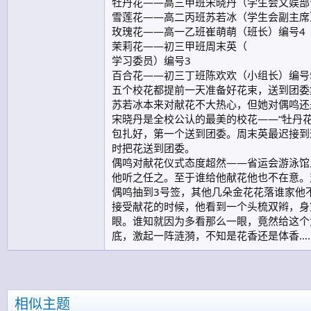
牡丹花——高三甲班宋晓丹（学生会文娱部
雪莲花——高二丙班苏若冰（学生会副主席
玫瑰花——高一乙班崔萌萌（班长）编号4
茉莉花——初三甲班周末英（
学习委员）编号3
百合花——初三丁班陈欢欢（小组长）编号
五个校花都提前一天准备好花束，送到团委
苏若冰本来对献花不大热心，但她对偶鸣还
宋晓丹是全校公认的最美的校花——“牡丹
包扎好，第一个送到团委。周末英最迟接到
时把花送到团委。
偶鸣对献花仪式态度超然——省运会游泳馆
他听之任之。至于谁给他献花他也不在意。
偶鸣抽到3号签，其他几朵金花花落谁家他
接受献花的时候，他看到一个头梳双辫，身
眼。谁知就因为多看那么一眼，竟然给这个
底，激起一阵涟漪，不知是花香还是体香…
相似主题