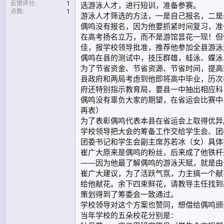
反馈评分
1
选游泳人才，进行短训，准备参赛。
点数
1
游泳人才筛选的方法，一是自己报名，二是
偶鸣没有报名，因为他要抓紧时间复习，准
在高考扬名立万，而不是游馆昙花一现！但
佳，报学校领导批准，推荐他参加全县游泳
偶鸣在县的测试中，技压群雄，蛙泳、蝶泳
为了节省资金、节省资源、节省时间，提高
县政府和两局考虑到他即将高中毕业，历次
府还特别指示教育局，要县一中抽出相应科
偶鸣没有辜负大家的期望，在省运会比赛中
再表）
为了表彰偶鸣代表本县在省运会上取得优异
学校领导把大会的筹备工作交给学生会、团
团委书记和学生会副主席苏若冰（女）具体
崔广大原来是偶鸣的粉丝，后来成了他铁杆
——因为他最了解偶鸣的游泳天赋，就是由
崔广大建议，为了活跃气氛，力主搞一个献
给他献花。余下四束鲜花，请教导主任找到
策划得到了筹委会一致通过。
学校领导对这个方案也赞同，想借给偶鸣颁
当年学校的五朵校花分别是：