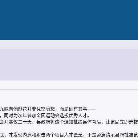
九妹向他献花并非凭空臆想，而是确有其事——
，同时为次年参加全国运动会选拔优秀人才。
会开赛仅二十天。县政府将这个通知批给县体育局，让该局立即选拔
底，才发现游泳和射击两个项目人才匮乏。于是紧急请示县府批准该