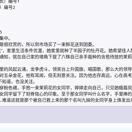
长）编号1
）编号2
5
集中。
是很欣赏的，所以到市场买了一束鲜花送到团委。
花”，家里生活条件优渥，她家里就种了半园子的牡丹花。她希望佳
通知，就在自己家的墙角下拔了六株自己亲手栽种的含苞待放的茉莉
里的风起云涌，龙争虎斗，领奖台上升国旗，唱国歌，那么大的领导
对五朵金花，他有耳闻，但无刻意关注。因为他志存高远，心在高考
不知道，也没关注。
穿粉色裙，手抱一束茉莉花的女同学，婷婷走向自己，只见她蛾眉凤
女同学留下了刻骨铭心的印象。至于那女同学叫什么名字，手里捧的
…难道这就是那个被自己救上来的那个名叫九妹的女同学身上焕发出