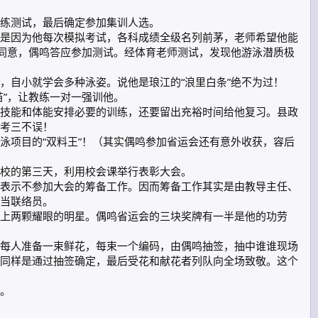
练测试，最后确定参加集训人选。
是因为他每次模拟考试，各科成绩全级名列前茅，老师希望他能
长同意，偶鸣答应参加测试。经体育老师测试，发现他游泳潜质极
，自小就学会多种泳姿。说他是琅江的“浪里白条”绝不为过！
”，让教练一对一强训他。
技能和体能安排必要的训练，还要留出充裕时间给他复习。县政
考三不误！
泳项目的“双料王”！（其实偶鸣参加省运会还有意外收获，容后
校的第三天，利用校会课举行表彰大会。
表示不参加大会的筹备工作。因而筹备工作其实是由教导主任、
当联络员。
上两颗耀眼的明星。偶鸣省运会的三块奖牌有一半是他的功劳
每人准备一束鲜花，每束一个编码，由偶鸣抽签，抽中谁谁现场
同样是通过抽签确定，最后受花和献花者列队向全场致敬。这个
。