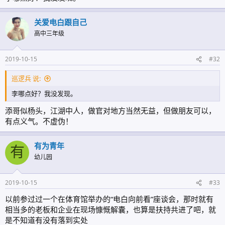
关爱电白跟自己
高中三年级
2019-10-15
#32
巡逻兵 说:
李哪点好？我没发现。
添哥似杨头，江湖中人，做官对地方当然无益，但做朋友可以，
有点义气。不虚伪！
有为青年
有
幼儿园
2019-10-15
#33
以前参过过一个在体育馆举办的“电白向前看”座谈会，那时就有
相当多的老板和企业在现场慷慨解囊，也算是扶持共进了吧，就
是不知道有没有落到实处