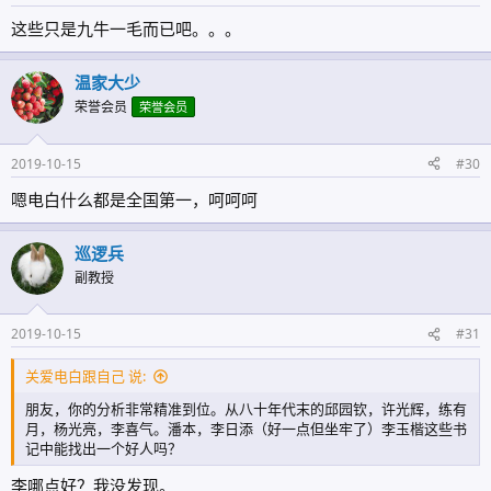
这些只是九牛一毛而已吧。。。
温家大少
荣誉会员
荣誉会员
2019-10-15
#30
嗯电白什么都是全国第一，呵呵呵
巡逻兵
副教授
2019-10-15
#31
关爱电白跟自己 说:
朋友，你的分析非常精准到位。从八十年代末的邱园钦，许光辉，练有
月，杨光亮，李喜气。潘本，李日添（好一点但坐牢了）李玉楷这些书
记中能找出一个好人吗？
李哪点好？我没发现。