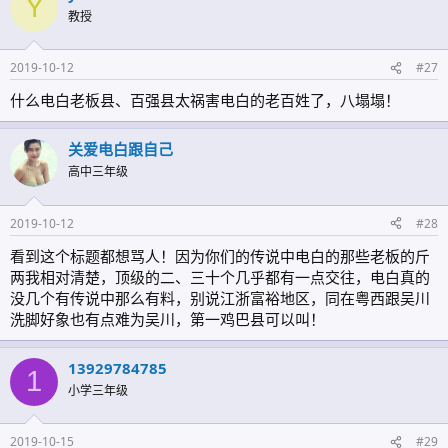
Y
教授
2019-10-12
#27
什么电白老板县、百强县太祸害电白的老百姓了，八塌塌！
关爱电白跟自己
高中三年级
2019-10-12
#28
看到这个标题都想骂人！因为你们的传说中电白的那些老板的斤
两我相对清楚，顶级的二、三十个几乎都有一点交往，电白真的
没几个有传说中那么有料，别说江浙富裕地区，同在粤西跟吴川
洗脚好象也有点难为吴川，第一鸡巴县可以叫！
13929784785
1
小学三年级
2019-10-15
#29