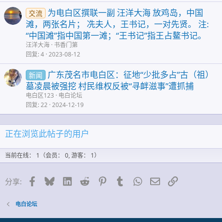
为电白区撰联一副 汪洋大海 放鸡岛，中国
交流
滩，两张名片； 冼夫人，王书记，一对先贤。 注:
“中国滩”指中国第一滩；“王书记”指王占鳌书记。
汪洋大海
书香门第
回复
4
2023-08-12
广东茂名市电白区：征地“少批多占”古（祖）
新闻
墓凌晨被强挖 村民维权反被“寻衅滋事”遭抓捕
电白区123
电白论坛
回复
22
2024-12-19
正在浏览此帖子的用户
当前在线： 1（会员： 0, 游客： 1）
脸谱网
蓝天
领英
Reddit
Pinterest的
Tumblr
WhatsApp
邮件
链接
分享:
电白论坛