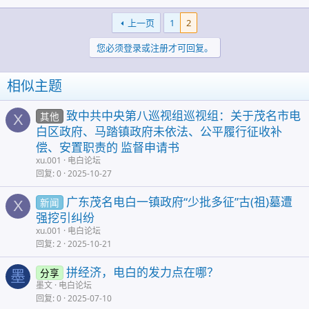
上一页
1
2
您必须登录或注册才可回复。
相似主题
致中共中央第八巡视组巡视组：关于茂名市电
其他
X
白区政府、马踏镇政府未依法、公平履行征收补
偿、安置职责的 监督申请书
xu.001
电白论坛
回复
0
2025-10-27
广东茂名电白一镇政府“少批多征”古(祖)墓遭
新闻
X
强挖引纠纷
xu.001
电白论坛
回复
2
2025-10-21
拼经济，电白的发力点在哪？
分享
墨
墨文
电白论坛
回复
0
2025-07-10