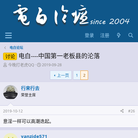
登录
注册
电白论坛
电白----中国第一老板县的沦落
讨论
主
开
今晚打老虎QQ
2019-09-28
题
始
上一页
1
2
发
时
起
间
人
行来行去
荣誉主席
2019-10-12
#26
意淫一样可以高潮迭起。
yanzide571