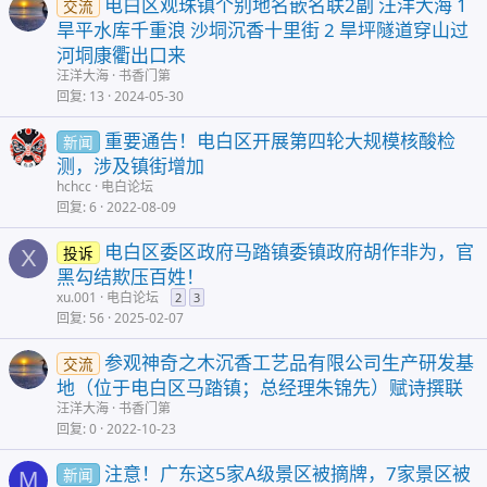
电白区观珠镇个别地名嵌名联2副 汪洋大海 1
交流
旱平水库千重浪 沙垌沉香十里街 2 旱坪隧道穿山过
河垌康衢出口来
汪洋大海
书香门第
回复
13
2024-05-30
重要通告！电白区开展第四轮大规模核酸检
新闻
测，涉及镇街增加
hchcc
电白论坛
回复
6
2022-08-09
电白区委区政府马踏镇委镇政府胡作非为，官
投诉
X
黑勾结欺压百姓！
xu.001
电白论坛
2
3
回复
56
2025-02-07
参观神奇之木沉香工艺品有限公司生产研发基
交流
地（位于电白区马踏镇；总经理朱锦先）赋诗撰联
汪洋大海
书香门第
回复
0
2022-10-23
注意！广东这5家A级景区被摘牌，7家景区被
新闻
M