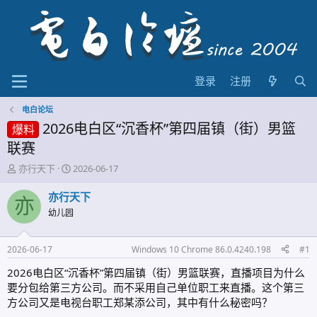
登录
注册
电白论坛
2026电白区“沉香杯”第四届镇（街）男篮
爆料
联赛
主
开
亦行天下
2026-06-17
题
始
发
时
亦行天下
亦
起
间
幼儿园
人
2026-06-17
Windows 10 Chrome 86.0.4240.198
#1
2026电白区“沉香杯”第四届镇（街）男篮联赛，直播项目为什么
要分包给第三方公司。而不采用自己单位职工来直播。这个第三
方公司又是电视台职工郑某添公司，其中有什么秘密吗？