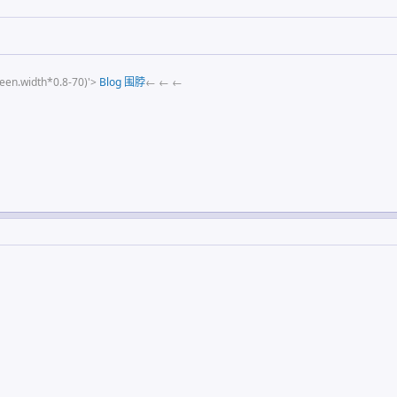
reen.width*0.8-70)'>
Blog
围脖
← ← ←