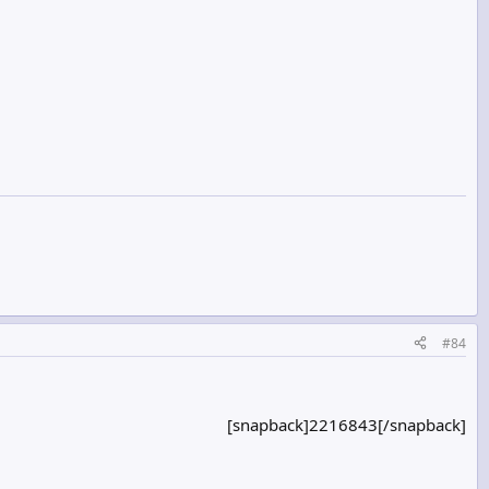
#84
[snapback]2216843[/snapback]​