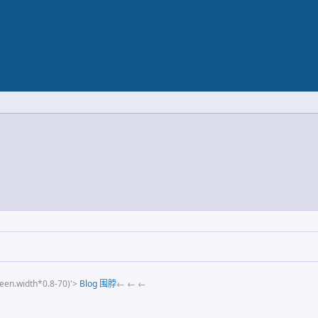
reen.width*0.8-70)'>
Blog
围脖
← ← ←