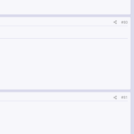
#80
#81