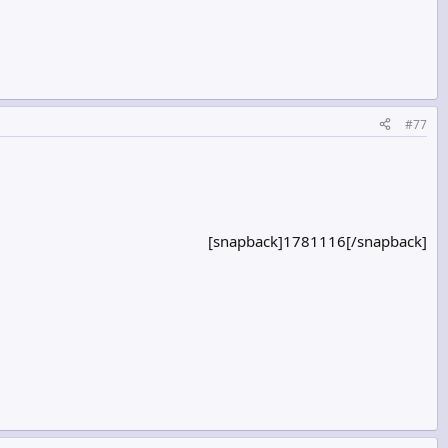
#77
[snapback]1781116[/snapback]​