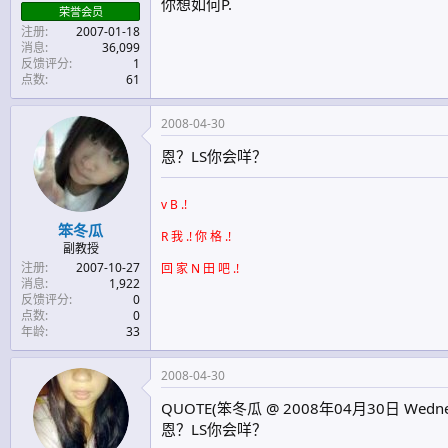
你想如何P.
荣誉会员
注册
2007-01-18
消息
36,099
反馈评分
1
点数
61
2008-04-30
恩？LS你会咩？
v B .!
笨冬瓜
R 我 .! 你 格 .!
副教授
注册
2007-10-27
回 家 N 田 吧 .!
消息
1,922
反馈评分
0
点数
0
年龄
33
2008-04-30
QUOTE(笨冬瓜 @ 2008年04月30日 Wednesd
恩？LS你会咩？