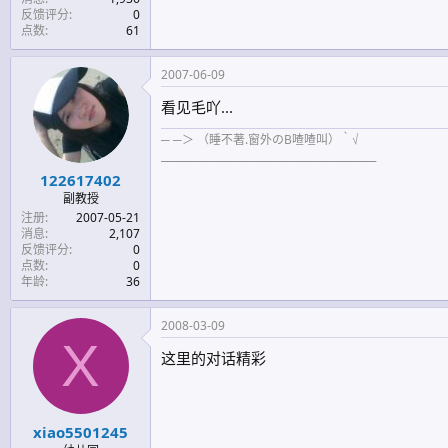
反馈评分
0
点数
61
2007-06-09
看见毛吖...
─ ─＞ （睡不著.窗外のB喳喳叫）｀√
___________________________________________
122617402
副教授
注册
2007-05-21
消息
2,107
反馈评分
0
点数
0
年龄
36
2008-03-09
X
这里的对话精彩
xiao5501245