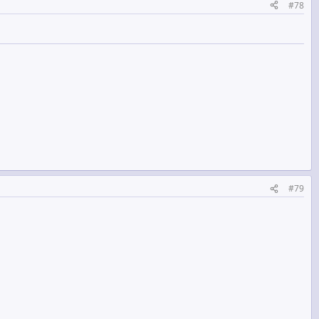
#78
#79