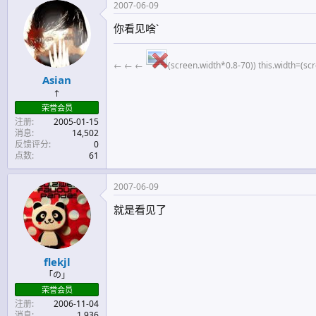
2007-06-09
你看见啥`
← ← ←
(screen.width*0.8-70)) this.width=(sc
Asian
↑
荣誉会员
注册
2005-01-15
消息
14,502
反馈评分
0
点数
61
2007-06-09
就是看见了
flekjl
「の」
荣誉会员
注册
2006-11-04
消息
1,936