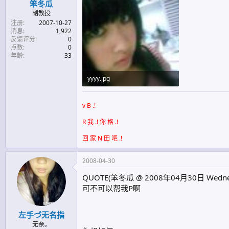
笨冬瓜
副教授
注册
2007-10-27
消息
1,922
反馈评分
0
点数
0
年龄
33
yyyy.jpg
88.9 KB · 查看: 1,177
v B .!
R 我 .! 你 格 .!
回 家 N 田 吧 .!
2008-04-30
QUOTE(笨冬瓜 @ 2008年04月30日 Wednesd
可不可以帮我P啊
左手づ无名指
无奈。