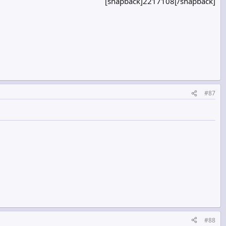
[snapback]2217108[/snapback]​
#87
#88