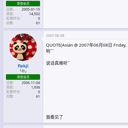
荣誉会员
注册
2005-01-15
消息
14,502
反馈评分
0
点数
61
2007-06-08
QUOTE(Asian @ 2007年06月08日 Friday, 
哟```
说话真难听``
flekjl
「の」
荣誉会员
注册
2006-11-04
消息
1,936
反馈评分
0
点数
61
我看见了