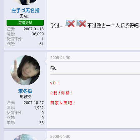
左手づ无名指
无奈。
荣誉会员
学过...
不过整古一个人都系得噶.
注册
2007-01-18
消息
36,099
反馈评分
1
点数
61
2008-04-30
额..
v B .!
笨冬瓜
R 我 .! 你 格 .!
副教授
注册
2007-10-27
回 家 N 田 吧 .!
消息
1,922
反馈评分
0
点数
0
年龄
33
2008-04-30