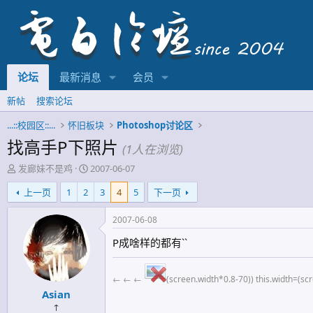
论坛
最新消息
会员
新帖
搜索论坛
...::校园区::...
怀旧板块
Photoshop讨论区
找高手P下照片
(1人在浏览)
主
开
发廊妹不是鸡
2007-06-07
题
始
上一页
1
2
3
4
5
下一页
发
时
起
间
人
2007-06-08
P成啥样的都有``
← ← ←
(screen.width*0.8-70)) this.width=(sc
Asian
↑