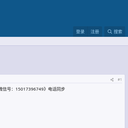
登录
注册
搜索
#1
信号：15017396749》电话同步