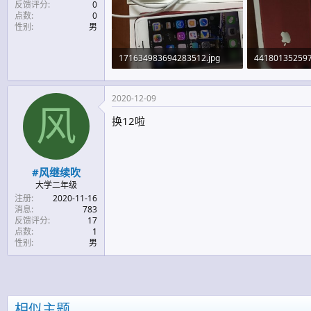
反馈评分
0
点数
0
性别
男
171634983694283512.jpg
441801352597
148.7 KB · 查看: 1,026
95.8 KB · 查看:
2020-12-09
风
换12啦
#风继续吹
大学二年级
注册
2020-11-16
消息
783
反馈评分
17
点数
1
性别
男
相似主题