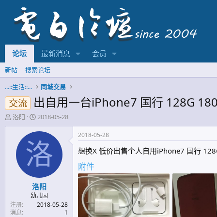
论坛
最新消息
会员
新帖
搜索论坛
...::生活::...
同城交易
出自用一台iPhone7 国行 128G 18
交流
主
开
洛阳
2018-05-28
题
始
发
时
2018-05-28
起
间
洛
想换X 低价出售个人自用iPhone7 国行 
人
附件
洛阳
幼儿园
注册
2018-05-28
消息
1