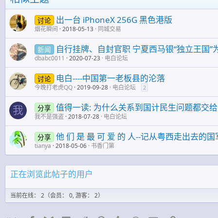
出一台 iPhoneX 256G 黑色港版
讨论
烟花瞬间
2018-05-13
同城交易
自行挂牌、自封官职 宁夏西马银“独立王国”
新闻
dbabc0011
2020-07-23
电白论坛
电白----中国第一老板县的沦落
讨论
今晚打老虎QQ
2019-09-28
电白论坛
2
值得一读: 为什么关系到国计民生问题都交
分享
我
我不是强盗
2018-07-28
电白论坛
他 们 是 最 可 爱 的 人--记从粤西走出去的
分享
tianya
2018-05-06
书香门第
正在浏览此帖子的用户
当前在线： 2（会员： 0, 游客： 2）