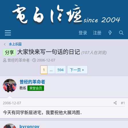
登录
注册
水上乐园
大家快来写一句话的日记
分享
(107人在浏览)
主
开
曾经的革命者
2006-12-07
题
始
1
…
594
下一页
发
时
起
间
人
曾经的革命者
教练
荣誉会员
2006-12-07
#1
今天有同学新居进宅，我要祝他大展鸿图．
byronroy