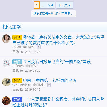
1
…
594
下一页
您必须登录或注册才可回复。
相似主题
我转载一篇有关衡水的文章，大家说说您希望
讨论
自己孩子的教育应该是什么样子的。
小石龟
电白论坛
2
回复
26
2021-02-28
今日茂名日报写电白的“一园八区”建设
新闻
电白俊男
电白论坛
回复
16
2019-08-26
电白----中国第一老板县的沦落
讨论
今晚打老虎QQ
电白论坛
2
回复
32
2019-10-15
一个人要愚蠢到什么程度，才会相信美国人曾
转帖
经上过月球的鬼话？