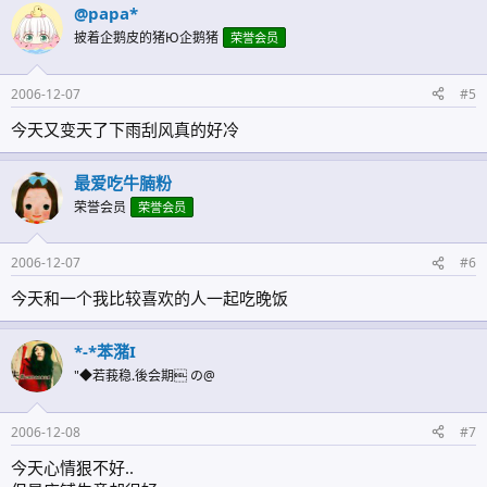
@papa*
披着企鹅皮的猪Ю企鹅猪
荣誉会员
2006-12-07
#5
今天又变天了下雨刮风真的好冷
最爱吃牛腩粉
荣誉会员
荣誉会员
2006-12-07
#6
今天和一个我比较喜欢的人一起吃晚饭
*-*苯潴I
"◆若莪稳.後会期 の@
2006-12-08
#7
今天心情狠不好..