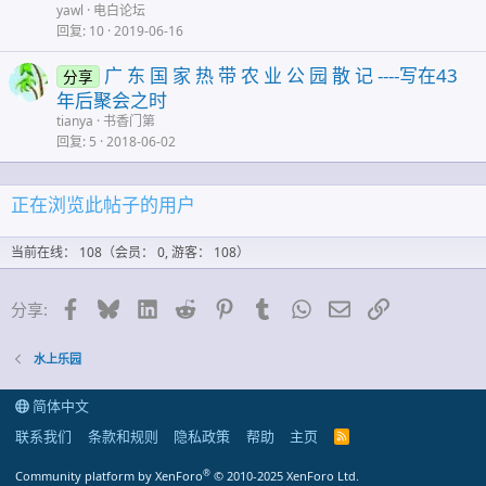
yawl
电白论坛
回复
10
2019-06-16
广 东 国 家 热 带 农 业 公 园 散 记 ----写在43
分享
年后聚会之时
tianya
书香门第
回复
5
2018-06-02
正在浏览此帖子的用户
当前在线： 108（会员： 0, 游客： 108）
脸谱网
蓝天
领英
Reddit
Pinterest的
Tumblr
WhatsApp
邮件
链接
分享:
水上乐园
简体中文
联系我们
条款和规则
隐私政策
帮助
主页
R
S
S
®
Community platform by XenForo
© 2010-2025 XenForo Ltd.