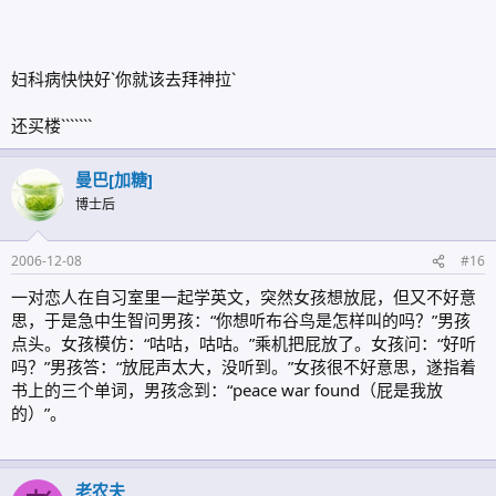
妇科病快快好`你就该去拜神拉`
还买楼```````
曼巴[加糖]
博士后
2006-12-08
#16
一对恋人在自习室里一起学英文，突然女孩想放屁，但又不好意
思，于是急中生智问男孩：“你想听布谷鸟是怎样叫的吗？”男孩
点头。女孩模仿：“咕咕，咕咕。”乘机把屁放了。女孩问：“好听
吗？”男孩答：“放屁声太大，没听到。”女孩很不好意思，遂指着
书上的三个单词，男孩念到：“peace war found（屁是我放
的）”。
老农夫