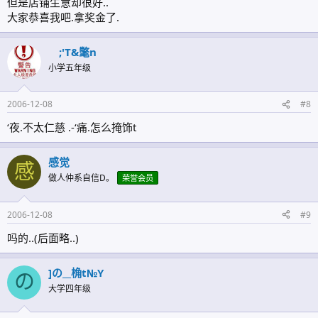
但是店铺生意却很好..
大家恭喜我吧.拿奖金了.
;'T&氅n
小学五年级
2006-12-08
#8
‘夜.不太仁慈 .-‘痛.怎么掩饰t
感觉
感
做人仲系自信D。
荣誉会员
2006-12-08
#9
吗的..(后面略..)
]の__桷t№Y
の
大学四年级